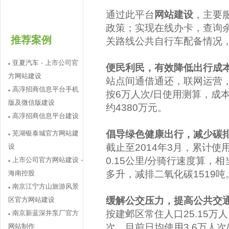
通过此平台
网站建设
，主要
政策；实现在线办卡，查询
推荐案例
关路线公共自行车配备情况
亚夏汽车 - 上市公司官
便民利民，有效降低出行成
方网站建设
站点间通借通还，联网运营
高淳招商信息平台手机
按6万人次/日使用测算，成
版及微信版建设
约4380万元。
高淳招商信息平台建设
倡导绿色健康出行，减少碳
芜湖银泰城官方网站建
截止至2014年3月，累计使
设
0.15公里/分骑行速度算，
上市公司官方网站建设 -
多升，减排二氧化碳1519吨
海南控股
南京江宁方山旅游风景
缓解公交压力，提高公共交
区官方网站建设
按建邺区常住人口25.15万人
南京新蓝深井泵厂官方
次。目前日均使用3.6万人次
网站制作