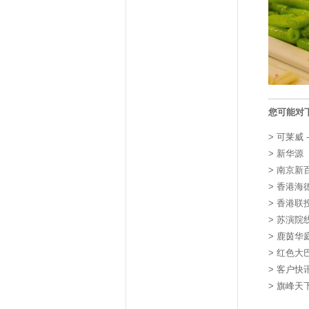
您可能对
>
可莱威 
>
新华源
>
南京新
>
香港海
>
香港联
>
苏演院
>
鹿茵华
>
红色大
>
客户快
>
旗峰天