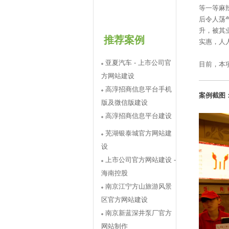
等一等麻
后令人荡
升，被其
推荐案例
实惠，人
亚夏汽车 - 上市公司官
目前，本
方网站建设
高淳招商信息平台手机
案例截图
版及微信版建设
高淳招商信息平台建设
芜湖银泰城官方网站建
设
上市公司官方网站建设 -
海南控股
南京江宁方山旅游风景
区官方网站建设
南京新蓝深井泵厂官方
网站制作