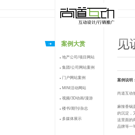
案例大赏
地产公司/项目网站
集团/公司网站案例
门户网站案例
案例说明
MINI活动网站
尚道互动
视频/3D动画/漫游
麻辣香锅
楼书/期刊/杂志
的沉淀，
多媒体展示
这里面的
品牌等一