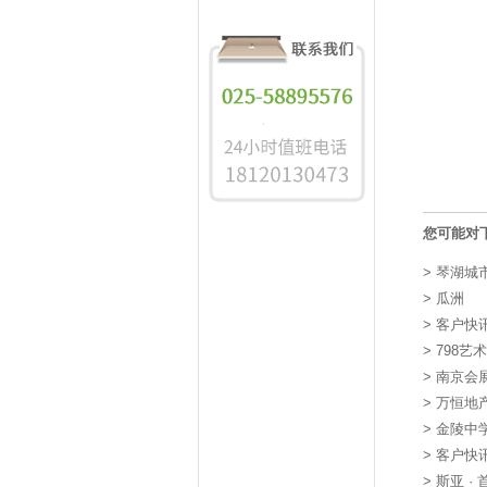
您可能对
>
琴湖城
>
瓜洲
>
客户快
>
798艺
>
南京会展
>
万恒地
>
金陵中
>
客户快
>
斯亚 ·