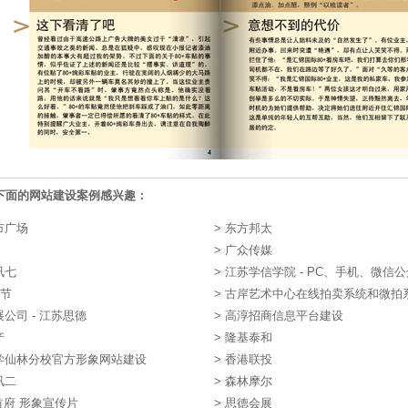
下面的网站建设案例感兴趣：
市广场
>
东方邦太
>
广众传媒
讯七
>
江苏学信学院 - PC、手机、微信
术节
>
古岸艺术中心在线拍卖系统和微拍
公司 - 江苏思德
>
高淳招商信息平台建设
产
>
隆基泰和
学仙林分校官方形象网站建设
>
香港联投
讯二
>
森林摩尔
 首府 形象宣传片
>
思德会展