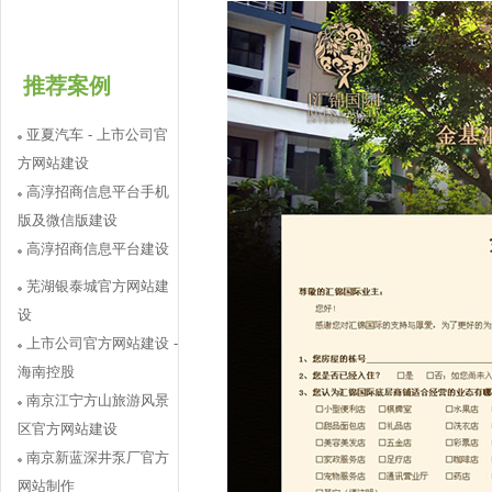
推荐案例
亚夏汽车 - 上市公司官
方网站建设
高淳招商信息平台手机
版及微信版建设
高淳招商信息平台建设
芜湖银泰城官方网站建
设
上市公司官方网站建设 -
海南控股
南京江宁方山旅游风景
区官方网站建设
南京新蓝深井泵厂官方
网站制作