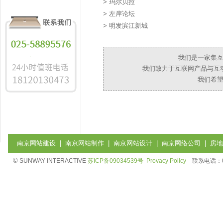
>
玛尔贝拉
>
左岸论坛
>
明发滨江新城
我们是一家集
我们致力于互联网产品与互
我们希
南京网站建设
|
南京网站制作
|
南京网站设计
|
南京网络公司
|
房地
©
SUNWAY INTERACTIVE
苏ICP备09034539号
Provacy Policy
联系电话：025