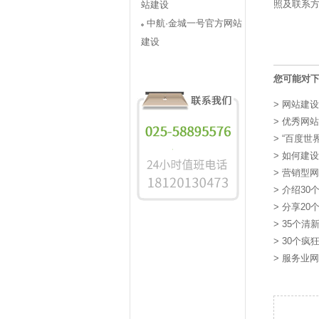
照及联系
站建设
中航·金城一号官方网站
建设
您可能对
>
网站建设工
>
优秀网站
>
“百度世
>
如何建设
>
营销型网
>
介绍30个
>
分享20
>
35个清
>
30个疯
>
服务业网