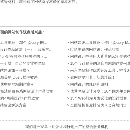
方式等材料，就构成了网站备案核验的基本材料。
下面的网站制作观点感兴趣：
具推荐：20个 jQuery 图...
>
网站建设工具推荐：使用 jQuery Mas
设计作品欣赏（一）：音乐主...
>
暗黑主题的网站设计作品欣赏
界大会”有哪些值得关注的（...
>
网站设计中使用大背景的52个优秀范例
一个属于自己的专业型网站
>
15个设计精美的酒店网站制作案例
站建设如何开展？
>
南京网站制作优秀开发工具：推荐8个在
精美的jQuery插件效果
>
做网站要沉着，切忌浮躁！
个居中的网站制作案例
>
网站设计的规则和原则
新简洁的白色系网站设计作品欣赏
>
优秀网站设计分享：20个国外单页
狂的<网站设计>作品欣赏
>
15个Web前端开发必读的设计博客
站建设解决方案
>
全面解析百度排名为何会突然消失
我们是一家集互动设计和行销推广的整合服务机构。