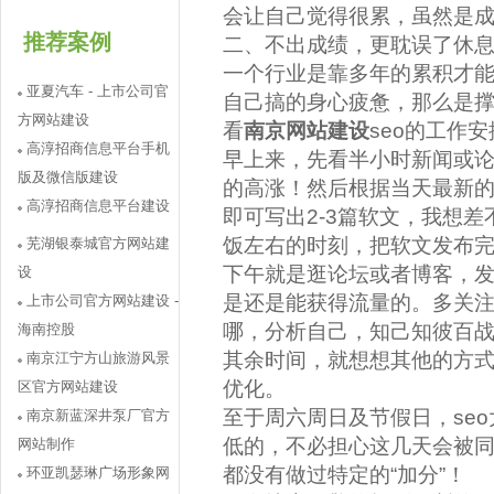
会让自己觉得很累，虽然是成
推荐案例
二、不出成绩，更耽误了休
一个行业是靠多年的累积才
亚夏汽车 - 上市公司官
自己搞的身心疲惫，那么是
方网站建设
看
南京网站建设
seo的工作
高淳招商信息平台手机
早上来，先看半小时新闻或论
版及微信版建设
的高涨！然后根据当天最新
高淳招商信息平台建设
即可写出2-3篇软文，我想
饭左右的时刻，把软文发布
芜湖银泰城官方网站建
下午就是逛论坛或者博客，
设
是还是能获得流量的。多关
上市公司官方网站建设 -
哪，分析自己，知己知彼百战
海南控股
其余时间，就想想其他的方式
南京江宁方山旅游风景
优化。
区官方网站建设
至于周六周日及节假日，se
南京新蓝深井泵厂官方
低的，不必担心这几天会被
网站制作
都没有做过特定的“加分”！
环亚凯瑟琳广场形象网