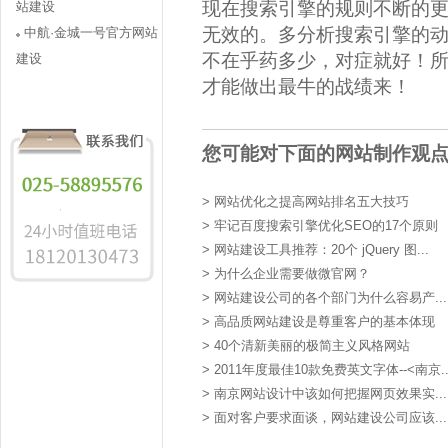
现在搜索引擎的规则不断的
站建设
无效的。多分析搜索引擎的
中航·金城一号官方网站
不在乎药多少，对症就好！所
建设
才能做出最牛的战绩来！
您可能对下面的网站制作观
>
网站优化之提高网站排名五大技巧
>
牢记百度搜索引擎优化SEO的17个原则
>
网站建设工具推荐：20个 jQuery 图...
>
为什么企业需要做微官网？
>
网站建设公司的各个部门为什么容易产...
>
高品质网站建设是尊重客户的基本体现
>
40个清新美丽的极简主义风格网站
>
2011年度最佳10款免费英文字体--<南京..
>
南京网站设计中该如何把握网页效果实...
>
面对客户要求面谈，网站建设公司应该...